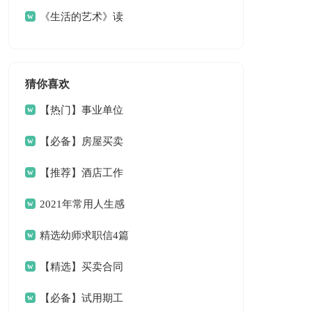
《生活的艺术》读
书笔记
猜你喜欢
【热门】事业单位
请假条4篇
【必备】房屋买卖
合同范文6篇
【推荐】酒店工作
总结三篇
2021年常用人生感
言语录33条
精选幼师求职信4篇
【精选】买卖合同
范文9篇
【必备】试用期工