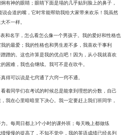
炯炯有神的眼睛；眼睛下面是塌的几乎贴到脸上的鼻子，
张能说会道的嘴，它时常能帮助我给大家带来欢乐！我虽然
生大不一样。
外表和名字，怎么看怎么像一个男孩子。我的爱好和性格也
室我的最爱；我的性格也和男生差不多，我喜欢干事利
磨蹭蹭的。这也许算是我的优点吧！因为，从小我就喜欢
大的困难，我也会继续。我可不是在吹牛。
语真得可以说是七窍通了六窍一窍不通。
，看着同学们在考试的时候总是能拿到理想的分数，自己
候，我在心里暗暗里下决心。我一定要赶上我们班同学，
力。每周日都上3个小时的课外班；每天晚上都做练
成绩慢慢的提高了，不知不觉中，我的英语成绩已经名列