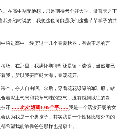
六。在高中别无他想，只是期待考个好大学，做普天之下
自我介绍时说的，我想这也可能是我们这些芊芊学子的共
初中跨进高中，经历过十几个春夏秋冬，有说不尽的言
考考场。在那里，我满怀期待却还是留下遗憾，当然那已
等着我，所以我要面朝大海，春暖花开。
上课本，夺人自由啊。尔后，穿着花花绿绿的军训服，站
混合着泥土气息和花草气味的空气，没有感到以往的炎
是被汗
……此处隐藏1049个字……
我是一个活泼开朗的女
人会认为我是一个男孩子，其实我是一个性格比较外向的
人都希望我能够像爸爸那样也是硕士。