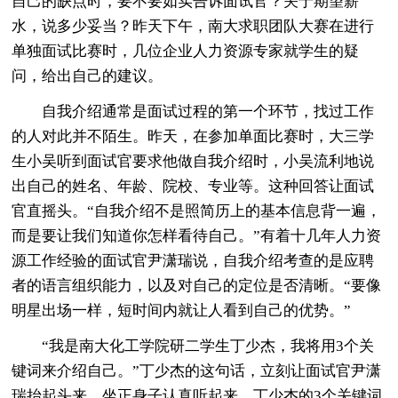
自己的缺点时，要不要如实告诉面试官？关于期望薪
水，说多少妥当？昨天下午，南大求职团队大赛在进行
单独面试比赛时，几位企业人力资源专家就学生的疑
问，给出自己的建议。
自我介绍通常是面试过程的第一个环节，找过工作
的人对此并不陌生。昨天，在参加单面比赛时，大三学
生小吴听到面试官要求他做自我介绍时，小吴流利地说
出自己的姓名、年龄、院校、专业等。这种回答让面试
官直摇头。“自我介绍不是照简历上的基本信息背一遍，
而是要让我们知道你怎样看待自己。”有着十几年人力资
源工作经验的面试官尹潇瑞说，自我介绍考查的是应聘
者的语言组织能力，以及对自己的定位是否清晰。“要像
明星出场一样，短时间内就让人看到自己的优势。”
“我是南大化工学院研二学生丁少杰，我将用3个关
键词来介绍自己。”丁少杰的这句话，立刻让面试官尹潇
瑞抬起头来，坐正身子认真听起来。丁少杰的3个关键词