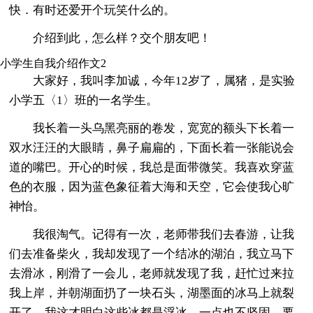
快．有时还爱开个玩笑什么的。
介绍到此，怎么样？交个朋友吧！
小学生自我介绍作文2
大家好，我叫李加诚，今年12岁了，属猪，是实验
小学五〈1〉班的一名学生。
我长着一头乌黑亮丽的卷发，宽宽的额头下长着一
双水汪汪的大眼睛，鼻子扁扁的，下面长着一张能说会
道的嘴巴。开心的时候，我总是面带微笑。我喜欢穿蓝
色的衣服，因为蓝色象征着大海和天空，它会使我心旷
神怡。
我很淘气。记得有一次，老师带我们去春游，让我
们去准备柴火，我却发现了一个结冰的湖泊，我立马下
去滑冰，刚滑了一会儿，老师就发现了我，赶忙过来拉
我上岸，并朝湖面扔了一块石头，湖墨面的冰马上就裂
开了，我这才明白这些冰都是浮冰，一点也不坚固。要