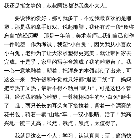
我还是挺文静的，叔叔阿姨都说我像小大人。
要说我的爱好，那可就多了，不过我最喜欢的是雕
塑，那是我的拿手好戏。说起雕塑，我还有过一段“废寝
忘食”的经历呢。那是一年前，美术老师让我们自己创作
一件雕塑，作为考试，我塑“小白兔”，因为我从小喜欢
小白兔，老师为了让大家雕塑得更完美，就让带回家去
完成。于是乎，家里的写字台就成了我的雕塑台了。我
一心一意地雕着，塑着，把浑身的本领都使了出来，可
这么一来，我午饭和午觉就只好都“退居二线”了，妈妈
把菜热了又热，最后不得不动用“武力”，可是这也不管
用。经过我的精心雕塑，一尊栩栩如生的“小白兔”诞生
了。瞧，两只长长的耳朵向下搭拉着，背着一个漂亮的
花书包，骑着一辆“山地”车，一双小眼睛。活了！我高
兴地一蹦三丈高，虽然，饿点，累点，太值得了。
我就是这么一个人：学习，认认真真；玩，痛痛快