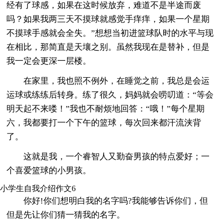
经有了球感，如果在这时候放弃，难道不是半途而废
吗？如果我两三天不摸球就感觉手痒痒，如果一个星期
不摸球手感就会全失。”想想当初进篮球队时的水平与现
在相比，那简直是天壤之别。虽然我现在是替补，但是
我一定会更深一层楼。
在家里，我也照不例外，在睡觉之前，我总是会运
运球或练练后转身。练了很久，妈妈就会唠叨道：“等会
明天起不来喽！”我也不耐烦地回答：“哦！”每个星期
六，我都要打一个下午的篮球，每次回来都汗流浃背
了。
这就是我，一个睿智人又勤奋男孩的特点爱好；一
个喜爱篮球的小男孩。
小学生自我介绍作文6
你好!你们想明白我的名字吗?我能够告诉你们，但
但是先让你们猜一猜我的名字。