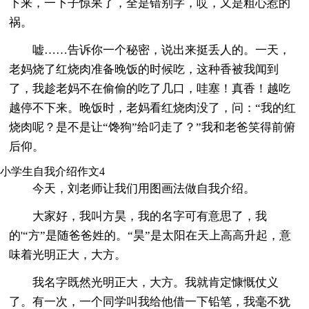
下来，一下子惊呆了，全是错别字，哎，又是粗心惹的
祸。
嘘……告诉你一个秘密，说出来挺丢人的。一天，
老妈烧了红烧肉准备晚饭的时候吃，这种香被我闻到
了，我趁老妈不在偷偷的吃了几口，哇塞！真香！越吃
越停不下来。晚饭时，老妈看红烧肉没了，问：“我的红
烧肉呢？是不是让“馋狗”给叼走了？”我和老爸笑得前俯
后仰。
小学生自我介绍作文4
今天，刘老师让我们用图画法做自我介绍。
大家好，我叫方昊，我的名字可有意思了，我
的'“方”是随爸爸姓的。“昊”是太阳在天上高高升起，意
味着光明正大，大方。
我名字既然光明正大，大方。我就肯定慷慨仗义
了。有一次，一个同学叫我给他借一下铅笔，我毫不犹