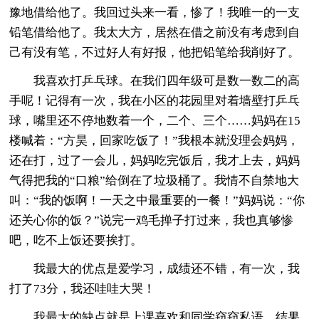
豫地借给他了。我回过头来一看，惨了！我唯一的一支
铅笔借给他了。我太大方，居然在借之前没有考虑到自
己有没有笔，不过好人有好报，他把铅笔给我削好了。
我喜欢打乒乓球。在我们四年级可是数一数二的高
手呢！记得有一次，我在小区的花园里对着墙壁打乒乓
球，嘴里还不停地数着一个，二个、三个……妈妈在15
楼喊着：“方昊，回家吃饭了！”我根本就没理会妈妈，
还在打，过了一会儿，妈妈吃完饭后，我才上去，妈妈
气得把我的“口粮”给倒在了垃圾桶了。我情不自禁地大
叫：“我的饭啊！一天之中最重要的一餐！”妈妈说：“你
还关心你的饭？”说完一鸡毛掸子打过来，我也真够惨
吧，吃不上饭还要挨打。
我最大的优点是爱学习，成绩还不错，有一次，我
打了73分，我还哇哇大哭！
我最大的缺点就是上课喜欢和同学窃窃私语，结果