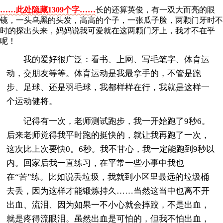
……此处隐藏1309个字……
长的还算英俊，有一双大而亮的眼
镜，一头乌黑的头发，高高的个子，一张瓜子脸，两颗门牙时不
时的探出头来，妈妈说我可爱就在这两颗门牙上，我才不在乎
呢！
我的爱好很广泛：看书、上网、写毛笔字、体育运
动，交朋友等等。体育运动是我最拿手的，不管是跑
步、足球、还是羽毛球，我都样样在行，我就是这样一
个运动健将。
记得有一次，老师测试跑步，我一开始跑了9秒6。
后来老师觉得我平时跑的挺快的，就让我再跑了一次，
这次比上次要快0。6秒。我不甘心，我一定能跑到9秒以
内。回家后我一直练习，在平常一些小事中我也
在“苦”练。比如说丢垃圾，我就到小区里最远的垃圾桶
去丢，因为这样才能锻炼持久……当然这当中也离不开
出血、流泪、因为如果一不小心就会摔跤，不是出血，
就是疼得流眼泪。虽然出血是可怕的，但我不怕出血，