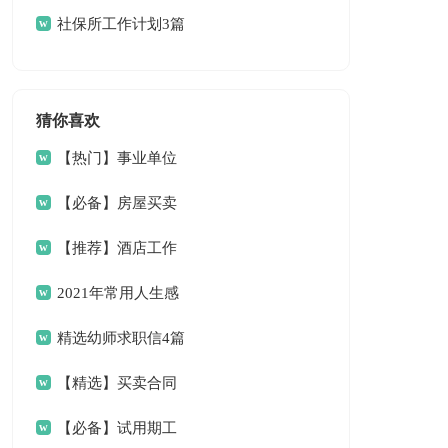
作计划
社保所工作计划3篇
猜你喜欢
【热门】事业单位
请假条4篇
【必备】房屋买卖
合同范文6篇
【推荐】酒店工作
总结三篇
2021年常用人生感
言语录33条
精选幼师求职信4篇
【精选】买卖合同
范文9篇
【必备】试用期工