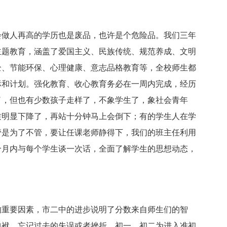
会做人再高的学历也是废品，也许是个危险品。我们三年
主题教育，涵盖了爱国主义、民族传统、规范养成、文明
全、节能环保、心理健康、意志品格教育等，全校师生都
标和计划。强化教育、收心教育务必在一周内完成，经历
了，但也有少数孩子走样了，不象学生了，象社会青年
质明显下降了，再站十分钟马上会倒下；有的学生人在学
管是为了不管，要让任课老师静得下，我们的班主任利用
个月内与每个学生谈一次话，全面了解学生的思想动态，
的重要因素，市二中的进步说明了分数来自师生们的智
包袱，忘记过去的失误或者挫折，初一、初二为进入准初