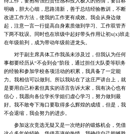
待工作，要抱有强烈责任感和投入极大的热情，要目标
明确，胆大心细，思路清新，善于总结经验教训，不断
改进工作方法，使我的工作更有成效。我会从身边做
起，注意一言一行提高自身素质做到学习、工作双管齐
下两不耽误。同时也在班级中起好带头作用让初x(x)班走
在年级前列，成为带动年级前进龙头。
对于副主席具体工作我虽未涉及过，但我认为任何
事都要经历从“不会到会”阶段，通过担任大队委等职务
的经验和参加学校各项活动的积累，我具备了一定能
力。我相信可以做到。所以我站在了这庄严讲台上，就
是要用自己朴素但真实的语言告诉大家，我有决心也有
信心，我愿向各位学长学姐们虚心学习，努力做到最
好。我不敢夸下海口要取得多么辉煌的成绩，但是，我
不会退缩，我会努力的进步。
参加这次竞选无疑又是一次绝好的锻炼机会，凭借
这么多年的经验，凭借高涨的热情，我确信自己能够胜