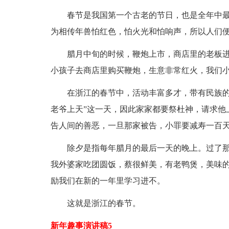
春节是我国第一个古老的节日，也是全年中
为相传年兽怕红色，怕火光和怕响声，所以人们
腊月中旬的时候，鞭炮上市，商店里的老板
小孩子去商店里购买鞭炮，生意非常红火，我们
在浙江的春节中，活动丰富多才，带有民族的
老爷上天”这一天，因此家家都要祭杜神，请求他
告人间的善恶，一旦那家被告，小罪要减寿一百
除夕是指每年腊月的最后一天的晚上。过了
我外婆家吃团圆饭，蔡很鲜美，有老鸭煲，美味
励我们在新的一年里学习进不。
这就是浙江的春节。
新年趣事演讲稿5