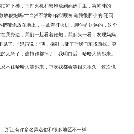
连忙冲下楼，把打火机和鞭炮放到妈妈手里，急冲冲的
你敢放鞭炮吗?”“当然不敢咯!你明明知道我很胆小的!还问
，她把鞭炮放在地上，手拿着打火机，脚伸的远远的，这个
站在我身边，我们一起看着鞭炮，我低头一看，发现妈妈
见了。”妈妈说：“咦，拖鞋去哪了?”我们东找西找。突
跑的太急了，连拖鞋都掉了。我明白后，哈哈大笑起来。
就忍不住哈哈大笑起来，每次我都会笑很久很久，这次也
江，浙江有许多名风名俗和很多地区不一样。