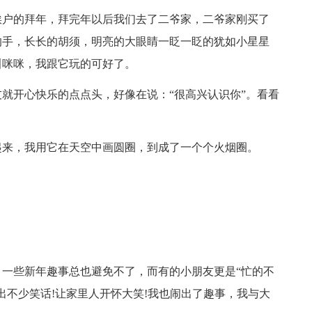
挨户的拜年，拜完年以后我们去了二爷家，二爷家刚买了
的手，长长的胡须，明亮的大眼睛一眨一眨的犹如小星星
叫咪咪，我跟它玩的可好了。
就开心快乐的点点头，好像在说：“很高兴认识你”。看看
起来，我用它在天空中画圆圈，到成了一个个火烟圈。
一些新年趣事总也避免不了，而有的小朋友更是“忙的不
出不少笑话!让家里人开怀大笑!我也闹出了趣事，我与大