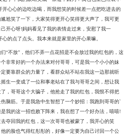
开开心心的边吃边喝，而我想笑的时候差一点把吃进去的
的尴尬笑了一下，大家笑得更开心笑得更大声了，我可更
己开心呀!妈妈看见了我的表情走过来，安慰了我一
我开心的点了点头。我本来就是家里的开心果嘛。
们“不放”，他们不弄一点花招是不会放过我的红包的，这
一个非常好的一个办法来对付哥哥，可是我一个小小的妹
一定要靠群众的力量了，看群众站不站在我这一边那就听
上摇生一变成了一位和事老站在了我与哥哥之间，想让我
大了，哥哥这个大骗子，他抢走了我的红包，我恨不得把
伤脑筋。于是我急中生智想了一个妙招：我跑到哥哥的`
是我的这一招也败下阵来，我在想了一个好办法，嘻嘻!
过去夺回我的红包，这一次哥哥也被蒙了，我开心的笑
，他的脸也气得红彤彤的，好像一定要为自己讨回一个公