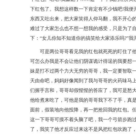
下红包了。我想这样数一下肯定有不少钱吧!我便
东西又吐出来，把大家笑得人仰马翻，我不开心
难过了大家怎么也不想一想我的感受，只是为了自
下：“女儿你知不知道你的搞笑给大家添乐吗?”
可是两位哥哥看见我的红包就死死的盯住了他
可怎么办我是不会让他们阴谋诡计得逞的我要想
妹是打不过两个力大无穷的哥哥，我一定要智取
天由命吧，妈妈好像闻到了我与哥哥的火药味马
们握手言和，哥哥却假惺惺的答应了，我可是愁
他给煮来吃了，可他是我的哥哥我下不了手，真是
面前，假装地向他投降，再一把抢回我的红包。但
这一下哥哥可摸不着头脑了吧，我一个弓箭步跑
了，我笑了他才反应过来这不是风把红包吹跑了