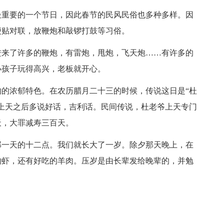
最重要的一个节日，因此春节的民风民俗也多种多样。因
便贴对联，放鞭炮和敲锣打鼓等习俗。
进来了许多的鞭炮，有雷炮，甩炮，飞天炮……有许多的
小孩子玩得高兴，老板就开心。
的浓郁特色。在农历腊月二十三的时候，传说这日是“杜
上天之后多说好话，吉利话。民间传说，杜老爷上天专门
天，大罪减寿三百天。
那一天的十二点。我们就长大了一岁。除夕那天晚上，在
的虾，还有好吃的羊肉。压岁是由长辈发给晚辈的，并勉