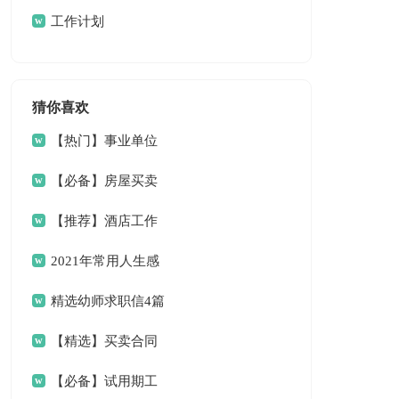
总结
工作计划
猜你喜欢
【热门】事业单位
请假条4篇
【必备】房屋买卖
合同范文6篇
【推荐】酒店工作
总结三篇
2021年常用人生感
言语录33条
精选幼师求职信4篇
【精选】买卖合同
范文9篇
【必备】试用期工