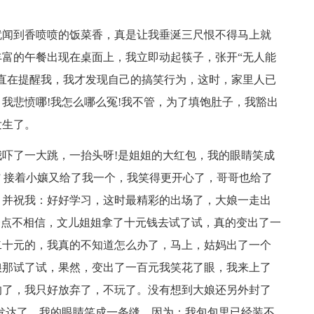
就闻到香喷喷的饭菜香，真是让我垂涎三尺恨不得马上就
富的午餐出现在桌面上，我立即动起筷子，张开“无人能
直在提醒我，我才发现自己的搞笑行为，这时，家里人已
我悲愤哪!我怎么哪么冤!我不管，为了填饱肚子，我豁出
发生了。
吓了一大跳，一抬头呀!是姐姐的大红包，我的眼睛笑成
” 接着小孃又给了我一个，我笑得更开心了，哥哥也给了
，并祝我：好好学习，这时最精彩的出场了，大娘一走出
一点不相信，文儿姐姐拿了十元钱去试了试，真的变出了一
二十元的，我真的不知道怎么办了，马上，姑妈出了一个
娘那试了试，果然，变出了一百元我笑花了眼，我来上了
的了，我只好放弃了，不玩了。没有想到大娘还另外封了
发达了，我的眼睛笑成一条缝，因为：我包包里已经装不