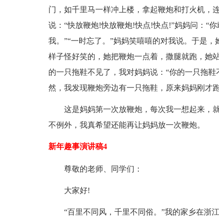
门，如千里马一样冲上楼，拿起鞭炮和打火机，
说：“快放鞭炮!快放鞭炮!快点!快点!”妈妈问：“
我。”“一时忘了。”妈妈笑嘻嘻的对我说。于是
样子怪好笑的，她把鞭炮一点着，撒腿就跑，她
的一只拖鞋不见了，我对妈妈说：“你的一只拖鞋不
然，我发现鞭炮旁边有一只拖鞋，原来妈妈刚才
这是妈妈第一次放鞭炮，每次我一想起来，
不例外，我真希望还能再让妈妈放一次鞭炮。
新年趣事演讲稿4
尊敬的老师、同学们：
大家好!
“百里不同风，千里不同俗。”我的家乡在浙