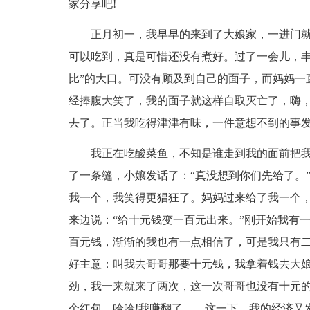
家分享吧!
正月初一，我早早的来到了大娘家，一进门
可以吃到，真是可惜还没有煮好。过了一会儿，丰
比”的大口。可没有顾及到自己的面子，而妈妈一
经捧腹大笑了，我的面子就这样自取灭亡了，嗨，
去了。正当我吃得津津有味，一件意想不到的事
我正在吃酸菜鱼，不知是谁走到我的面前把我
了一条缝，小孃发话了：“真没想到你们先给了。
我一个，我笑得更猖狂了。妈妈过来给了我一个
来边说：“给十元钱变一百元出来。”刚开始我有
百元钱，渐渐的我也有一点相信了，可是我只有
好主意：叫我去哥哥那要十元钱，我拿着钱去大
劲，我一来就来了两次，这一次哥哥也没有十元
个红包。哈哈!我赚翻了……这一下，我的经济又