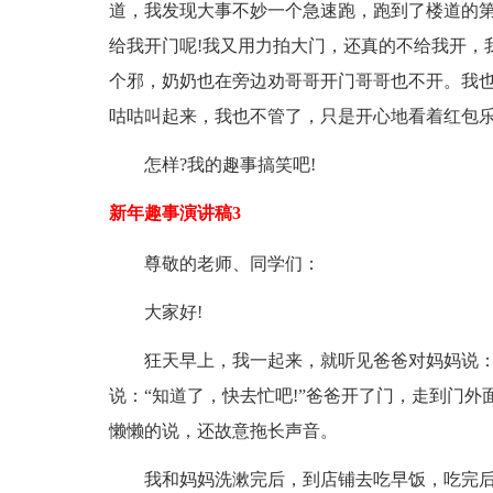
道，我发现大事不妙一个急速跑，跑到了楼道的第
给我开门呢!我又用力拍大门，还真的不给我开，
个邪，奶奶也在旁边劝哥哥开门哥哥也不开。我
咕咕叫起来，我也不管了，只是开心地看着红包
怎样?我的趣事搞笑吧!
新年趣事演讲稿3
尊敬的老师、同学们：
大家好!
狂天早上，我一起来，就听见爸爸对妈妈说：
说：“知道了，快去忙吧!”爸爸开了门，走到门外面
懒懒的说，还故意拖长声音。
我和妈妈洗漱完后，到店铺去吃早饭，吃完后