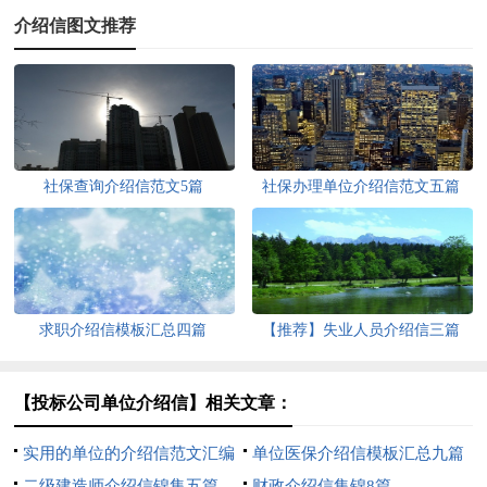
介绍信图文推荐
社保查询介绍信范文5篇
社保办理单位介绍信范文五篇
求职介绍信模板汇总四篇
【推荐】失业人员介绍信三篇
【投标公司单位介绍信】相关文章：
实用的单位的介绍信范文汇编
单位医保介绍信模板汇总九篇
六篇
二级建造师介绍信锦集五篇
财政介绍信集锦8篇