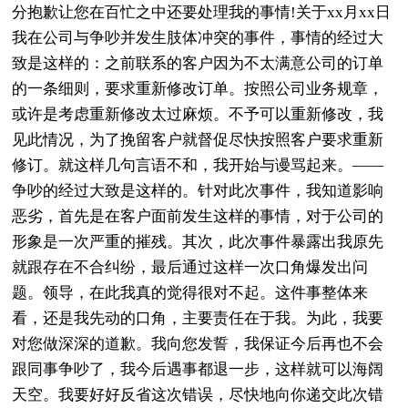
分抱歉让您在百忙之中还要处理我的事情!关于xx月xx日
我在公司与争吵并发生肢体冲突的事件，事情的经过大
致是这样的：之前联系的客户因为不太满意公司的订单
的一条细则，要求重新修改订单。按照公司业务规章，
或许是考虑重新修改太过麻烦。不予可以重新修改，我
见此情况，为了挽留客户就督促尽快按照客户要求重新
修订。就这样几句言语不和，我开始与谩骂起来。——
争吵的经过大致是这样的。针对此次事件，我知道影响
恶劣，首先是在客户面前发生这样的事情，对于公司的
形象是一次严重的摧残。其次，此次事件暴露出我原先
就跟存在不合纠纷，最后通过这样一次口角爆发出问
题。领导，在此我真的觉得很对不起。这件事整体来
看，还是我先动的口角，主要责任在于我。为此，我要
对您做深深的道歉。我向您发誓，我保证今后再也不会
跟同事争吵了，我今后遇事都退一步，这样就可以海阔
天空。我要好好反省这次错误，尽快地向你递交此次错