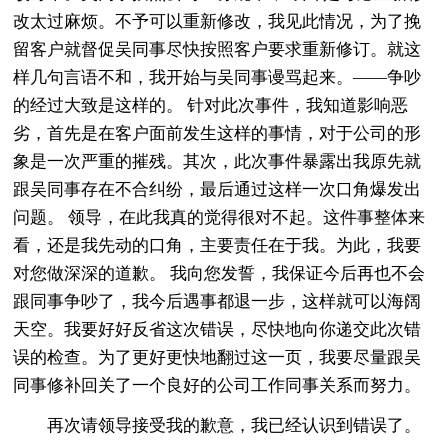
改太过麻烦。不予可以重新修改，我见此情况，为了挽
留客户就督促吴同事尽快按照客户要求重新修订。就这
样几句言语不和，我开始与吴同事谩骂起来。——争吵
的经过大致是这样的。 针对此次事件，我知道影响恶
劣，首先是在客户面前发生这样的事情，对于公司的形
象是一次严重的摧残。其次，此次事件暴露出我原先就
跟吴同事存在不合纠纷，最后通过这样一次口角爆发出
问题。 领导，在此我真的觉得很对不起。这件事整体来
看，还是我先动的口角，主要责任在于我。为此，我要
对您做深深的道歉。 我向您发誓，我保证今后再也不会
跟同事争吵了，我今后遇事都退一步，这样就可以海阔
天空。我要好好反省这次错误，尽快地向你递交此次错
误的检查。为了更好更快地翻过这一页，我要尽量跟吴
同事修补回关了一个良好的公司工作同事关系而努力。
再次请领导接受我的歉意，我已经认识到错误了。