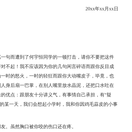
20xx年xx月xx日
骂一句而遭到了何宇恒同学的一顿打击，请你不要把这件
声对不起！我不应该因为你的几句闲言碎语而跟你反目成
为一时的怒火，一时的轻狂而跟你大动嘴皮子，毕竟，也
别人身后扇一巴掌，在别人嘴里放水晶泥，还把口水吐在
的优点：跟朋友十分讲义气，有事情自己承担，有“疑
来的某一天，我们会想起小学时，我和你因鸡毛蒜皮的小事
朋友。虽然胸口被你咬的伤口还在疼。