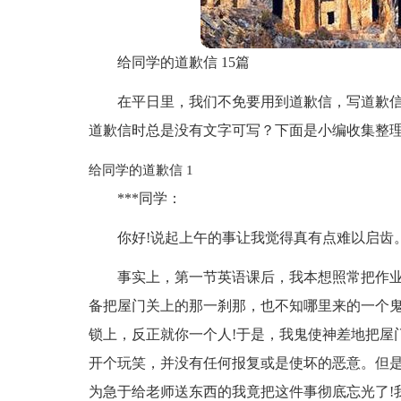
给同学的道歉信 15篇
在平日里，我们不免要用到道歉信，写道歉
道歉信时总是没有文字可写？下面是小编收集整理
给同学的道歉信 1
***同学：
你好!说起上午的事让我觉得真有点难以启齿
事实上，第一节英语课后，我本想照常把作
备把屋门关上的那一刹那，也不知哪里来的一个
锁上，反正就你一个人!于是，我鬼使神差地把屋
开个玩笑，并没有任何报复或是使坏的恶意。但
为急于给老师送东西的我竟把这件事彻底忘光了!