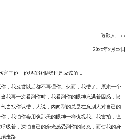
道歉人：xx
20xx年x月xx日
伤害了你，你现在还恨我也是应该的...
死你，我发誓以后都不再理你。然而，我错了。原来一个
。当我再一次看到你时，我看到你的眼神充满着困惑，愤
勇气去找你认错，人说，内向型的总是在意别人对自己的
着你，我怕你会用像那天的眼神一样仇视我。我害拍，惶
深呼吸着，深怕自己的余光感受到你的愤怒，而使我的身
走路...