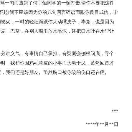
回骂一句而遭到了何宇恒同学的一顿打击,请你不要把这件
对不起!我不应该因为你的几句闲言碎语而跟你反目成仇，毕
的怒火，一时的轻狂而跟你大动嘴皮子，毕竟，也是因为
后扇一巴掌，在别人嘴里放水晶泥，还把口水吐在水里让
十分讲义气，有事情自己承担，有疑案会刨根问底，寻个
学时，我和你因鸡毛蒜皮的小事而大动干戈，慕然回首才
谊，我们还是好朋友。虽然胸口被你咬的伤口还在疼。
***
****年**月**日