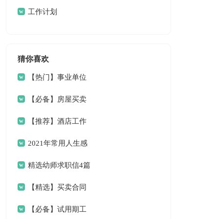
总结
工作计划
猜你喜欢
【热门】事业单位
请假条4篇
【必备】房屋买卖
合同范文6篇
【推荐】酒店工作
总结三篇
2021年常用人生感
言语录33条
精选幼师求职信4篇
【精选】买卖合同
范文9篇
【必备】试用期工