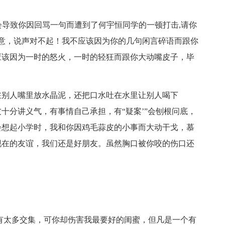
才会导致你因回骂一句而遭到了何宇恒同学的一顿打击,请你
歉意，说声对不起！我不应该因为你的几句闲言碎语而跟你
应该因为一时的怒火，一时的轻狂而跟你大动嘴皮子，毕
在别人嘴里放水晶泥，还把口水吐在水里让别人喝下
十分讲义气，有事情自己承担，有“疑案’”会刨根问底，
会想起小学时，我和你因鸡毛蒜皮的小事而大动干戈，慕
现在的友谊，我们还是好朋友。虽然胸口被你咬的伤口还
有太多交集，可你却伤害我最要好的闺蜜，但凡是一个有