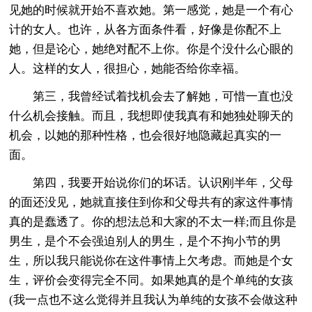
见她的时候就开始不喜欢她。第一感觉，她是一个有心
计的女人。也许，从各方面条件看，好像是你配不上
她，但是论心，她绝对配不上你。你是个没什么心眼的
人。这样的女人，很担心，她能否给你幸福。
第三，我曾经试着找机会去了解她，可惜一直也没
什么机会接触。而且，我想即使我真有和她独处聊天的
机会，以她的那种性格，也会很好地隐藏起真实的一
面。
第四，我要开始说你们的坏话。认识刚半年，父母
的面还没见，她就直接住到你和父母共有的家这件事情
真的是蠢透了。你的想法总和大家的不太一样;而且你是
男生，是个不会强迫别人的男生，是个不拘小节的男
生，所以我只能说你在这件事情上欠考虑。而她是个女
生，评价会变得完全不同。如果她真的是个单纯的女孩
(我一点也不这么觉得并且我认为单纯的女孩不会做这种