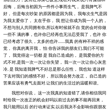
后悔 ，后悔当初因为一件件小事而生气， 是我脾气不
好， 但是每次吵架 的原因都是因为我， 我每次生气是因
为我太爱你了， 太在乎你， 我 想让你成为我一个人的，
不想与别人共同拥有你,所以有时候就不自 觉的会对你做
一些不 满的事，也许你已经再也无法忍受我了，也许 你
已经考虑了很久，太多的也许.......我真 的有种不祥的感
觉， 你真的离开我， 怕 你告诉我的朋友们,我们不可能
了， 我觉得这一切都 是 我自己造成的， 是我爱你的方
式不对,是我一次一次让你失望， 我一次一次让你心灰意
冷, 是 我知道我脾气不好总是那么任性， 我也知 道这样
下去对我们的感情不好， 所以我会努力改正， 自己造的
苦果应该有勇气去面对.让我们的生活过的温暖和谐。
我想对你说， 这一次我真的知道错了,请你相信我同
时给我一次改正的机会好吗以前过去的事不能再回来，
我只能用以后 的行动来证实.以后我决不会影响你跟朋友