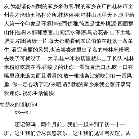
友,我想请你到我的家乡来做客.我的家乡在广西桂林市全
州县才湾镇五福村公所.桂林俗称:桂林山水甲天下.这里给
人第一个印象是环境神秘而优雅,简直是世外桃源:四面群
山怀抱,树木郁郁葱葱;山间流水淙淙,鸟语花香.山下土地
肥美,稻田碧绿一片.每天都能看到农民伯伯在赶这一条条
牛. 看完美丽的风景,也该尝尝这里出了名的桂林米粉吧.
去晚了可就没了.一大早,桂林米粉店里就排上了长队,桂林
米粉好吃就在香.香喷喷的让你一看就直流口水,吃一口在
嘴里滚来滚去而且滑滑的.放一根油条沾躺吃别有一番风
趣. 你一定心动了吧!来吧,请到我的家乡来我会张开双臂
欢迎你. 祝你生活愉快!
给朋友的道歉信4
xx—x：
还记得吗，两个月前。我们一起来到了初一十一
班。这里我们尝尽喜怒哀乐，这里我们见证者友谊。从