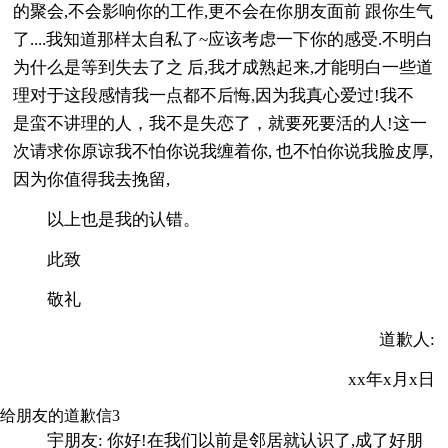
的聚会,不会影响你的工作,更不会在你朋友面前 跟你生气
了....我知道那样太自私了~应该考虑一下你的感受.不明白
为什么是等到失去了之 后,我才成熟起来,才能明白一些道
理对于这段感情我一点都不后悔,因为我真心爱过!我不
是蛮不讲理的人，我不是失恋了，就要死要活的人!这一
次请求你原谅我不怕你说我缠着你, 也不怕你说我脸皮厚,
因为你值得我去挽留,
以上也是我的认错。
此致
敬礼
道歉人:
xx年x月x日
给朋友的道歉信3
宇朋友: 你好!在我们以前是邻居就认识了,成了好朋