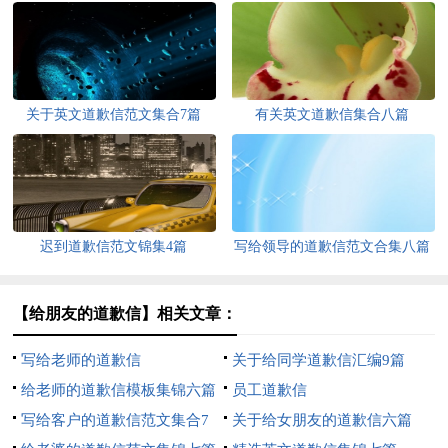
关于英文道歉信范文集合7篇
有关英文道歉信集合八篇
迟到道歉信范文锦集4篇
写给领导的道歉信范文合集八篇
【给朋友的道歉信】相关文章：
写给老师的道歉信
关于给同学道歉信汇编9篇
给老师的道歉信模板集锦六篇
员工道歉信
写给客户的道歉信范文集合7
关于给女朋友的道歉信六篇