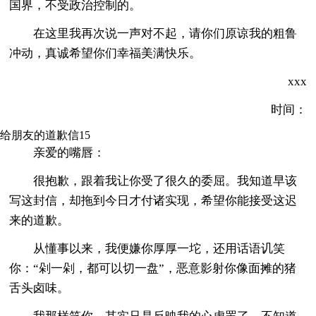
国界，不受政治控制的。
在这里我再次说一声对不起，请你们原谅我的粗鲁
冲动，真诚希望你们幸福美满快乐。
xxx
时间：
给朋友的道歉信15
亲爱的嘴唇：
很抱歉，跟着我让你受了很久的委屈。我知道早该
写这封信，却拖到今日才付诸实现，希望你能接受这迟
来的道歉。
从懂事以来，我便嫌你厚厚一坨，还用话语讥笑
你：“剁一剁，都可以切一盘”，恶意影射你像面摊的猪
舌头卤味。