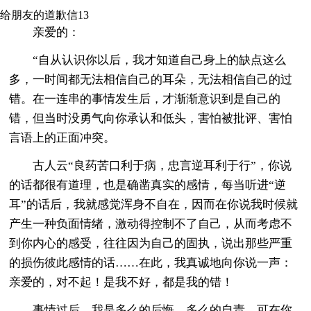
给朋友的道歉信13
亲爱的：
“自从认识你以后，我才知道自己身上的缺点这么
多，一时间都无法相信自己的耳朵，无法相信自己的过
错。在一连串的事情发生后，才渐渐意识到是自己的
错，但当时没勇气向你承认和低头，害怕被批评、害怕
言语上的正面冲突。
古人云“良药苦口利于病，忠言逆耳利于行”，你说
的话都很有道理，也是确凿真实的感情，每当听进“逆
耳”的话后，我就感觉浑身不自在，因而在你说我时候就
产生一种负面情绪，激动得控制不了自己，从而考虑不
到你内心的感受，往往因为自己的固执，说出那些严重
的损伤彼此感情的话……在此，我真诚地向你说一声：
亲爱的，对不起！是我不好，都是我的错！
事情过后，我是多么的后悔，多么的自责，可在你