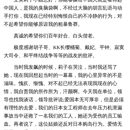
中国人，是我的臭脑袋啊，不经过大脑的胡言乱语与动
手打你，我现在已经特别悔恨自己的不冷静的行为，对
不起希望你能够原谅我的粗暴鲁莽。
真诚的希望你们百年好合、白头偕老。
极度感谢胡子哥、KK长缨桶菊、戴妃、平钟、寂寞
大司令、和平终结战争等等的战友的批评。
当时我发飙的时候，莉子在哭泣，当时我还骂了
她，现在我回想起当时的一幕幕，我的心里异常的不是
滋味。愧疚、惭愧、对不起已经无法表现我现在的心
情，我自责我的所作所为，汗颜啊。今天我在单位，领
导也找我谈话，领导批评说;爱国本无可厚非，但是必须
有理性的去爱，我们的日本女工程师在去年压力机泄漏
事故当中还救了一名我们的工人，她还为受伤的员工输
血。再者说了，这位姑娘还反对日本购岛行为。爱情无