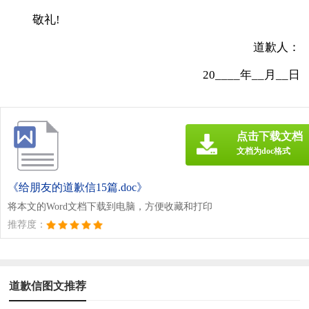
敬礼!
道歉人：
20____年__月__日
点击下载文档
文档为doc格式
《给朋友的道歉信15篇.doc》
将本文的Word文档下载到电脑，方便收藏和打印
推荐度：
道歉信图文推荐