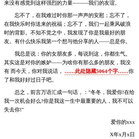
来没有感觉到这样强烈的力量———我们的友谊。
忘不了，在我难过时你那一声声的安慰；忘不了，
在我快乐时你送来的祝福；忘不了，我们一起乘风破浪
时的背影。不知不觉之中，我发现了你是我最好的朋
友。有什么快乐我第一个想与他分享的人——总是你。
我总是说：你的女朋友多，每说到这，你都生气。
其实这是对你的嫉妒——为啥你有那么多的朋友，我没
有 而今天，你对我说话，
……此处隐藏5064个字……
你
了和我好好过日子吧。
总之，前言万语汇成一句话，："冬冬，我爱你!在给
我一次机会好么?你是我这一生中最重要的人，我不可以
失去你!"
爱你的xxx
X年x月x日