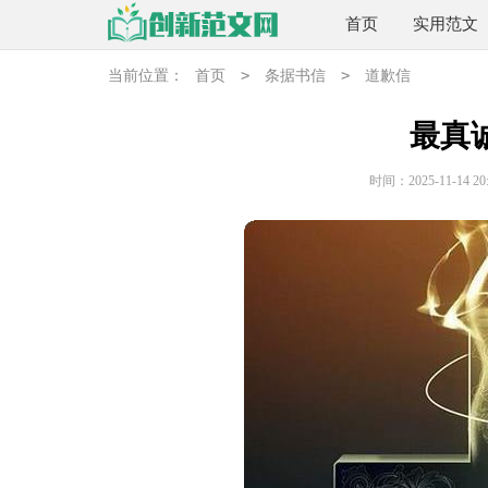
首页
实用范文
>
>
当前位置：
首页
条据书信
道歉信
最真
时间：2025-11-14 20: