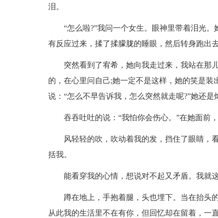
泪。
“怎么啦?”我问一个女生。眼神里带着泪光。
有反应过来，揉了揉朦胧的睡眼，然后转身跑出
突然看到了宥希，她向我走过来，我站在那
的，在心里问自己;她一定不是这样，她的笑是装出
说：“怎么不早告诉我，怎么突然就走呢?”她还
吞吞吐吐的说：“我怕你会伤心。”在她面前
风轻轻的吹，吹动着我的发，挡住了眼睛，
括我。
能看穿我的心情，想说对不起又矛盾。我就
蹲在地上，手抱着腿，头也埋下。当在抬头
从此我的生活里不在有你，但回忆却在留着，一