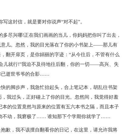
你写这封信，就是要对你说声“对不起”。
的多尽兴哪!正在我们画画的当儿，你妈妈把你叫了出去，
玩意儿。忽然，我的目光落在了你的小书架上——那儿有
，翻开扉页，是你娟丽的字迹：“从今往后，不管有什么
一会儿就行!”我迫不及待地往后翻，你的一切——高兴、失
你已逝世爷爷的合影……
轻快的脚步声，我急忙抬起头，合上笔记本，胡乱往书架
也巧，我过头，正好碰上了你的目光。忽然间，我觉得好羞
记本的位置竟然与原来的位置有五六本书之隔，而且本子
动不动，我窘极了…… 谁知那下个学期你就学了……
是抱歉，我不该擅自翻看你的日记，在这里，请允许我将