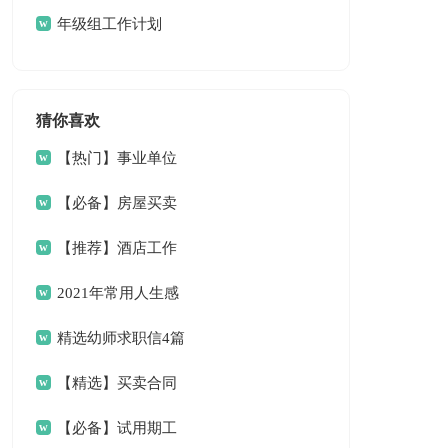
划
年级组工作计划
猜你喜欢
【热门】事业单位
请假条4篇
【必备】房屋买卖
合同范文6篇
【推荐】酒店工作
总结三篇
2021年常用人生感
言语录33条
精选幼师求职信4篇
【精选】买卖合同
范文9篇
【必备】试用期工