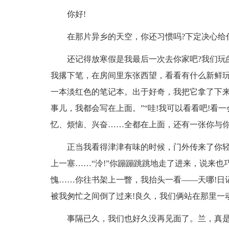
你好!
在那片异乡的天空，你还习惯吗?下定决心给
还记得放寒假是我最后一次去你家吧?我们玩
我撂下笔，在房间里东张西望，看看有什么新鲜
一本淡红色的笔记本。出于好奇，我把它拿了下来
事儿，我都会写在上面。”“哇!我可以看看吧!看
忆、烦恼、兴奋……全都在上面，还有一张你与
正当我看得津津有味的时候，门外传来了你
上一塞……“泠!”你蹦蹦跳跳地走了进来，说来
愧……你往书架上一瞥，我抬头一看——天哪!日
被我匆忙之间倒了过来!良久，我们俩站在那里一
事隔已久，我们也好久没再见面了。兰，真