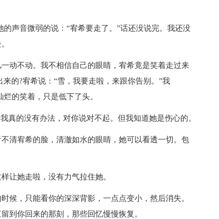
她的声音微弱的说：“宥希要走了。”话还没说完。我还没
去。
儿一动不动。我不相信自己的眼睛，宥希竟是笑着走过来
来的?宥希说：“雪，我要走啦，来跟你告别。”我
是灿烂的笑着，只是低下了头。
，我真的没有办法，对你说对不起。但我知道她是伤心的。
看不清宥希的脸，清澈如水的眼睛，她可以看透一切。包
这样让她走啦，没有力气拉住她。
的时候，只能看你的深深背影，一点点变小，然后消失。
直留到你回来的那刻，那些回忆慢慢恢复。