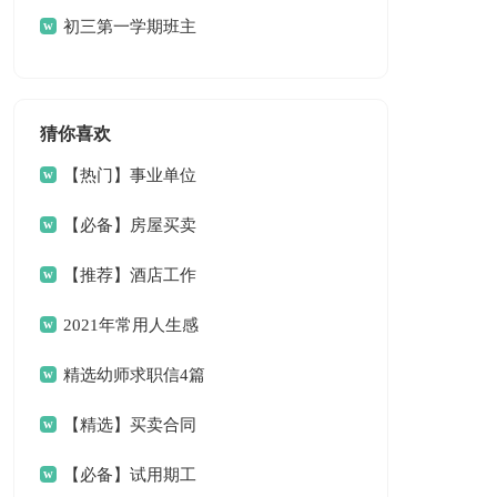
初三第一学期班主
任工作计划
猜你喜欢
【热门】事业单位
请假条4篇
【必备】房屋买卖
合同范文6篇
【推荐】酒店工作
总结三篇
2021年常用人生感
言语录33条
精选幼师求职信4篇
【精选】买卖合同
范文9篇
【必备】试用期工