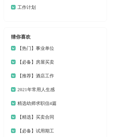
总结
工作计划
猜你喜欢
【热门】事业单位
请假条4篇
【必备】房屋买卖
合同范文6篇
【推荐】酒店工作
总结三篇
2021年常用人生感
言语录33条
精选幼师求职信4篇
【精选】买卖合同
范文9篇
【必备】试用期工