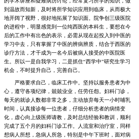
的学术讲座和疑难病历讨论，经常复习所学的知识，做
到温故而知新，及时将所学知识应用到临床，从而极大
地开阔了视野，很好地拓展了知识面。院争创三级医院
的进程中，明显感觉到一位纯西医的本科生，要想在今
后的工作中有出色的表示，必需从现在起投入到中医的
学习中去，只有掌握了中医的辨病辨质，结合于西医的
诊疗方法，才干成为一名今后被病人接受的中医院医
生。所以一是自我学习，二是抓住“西学中”研究生学习
机会，不时提升自己，完善自己。
严格要求自己，临床工作中。坚持以服务患者为中
心，遵守各项纪律，兢兢业业，任劳任怨。妇科门诊，
每天的就诊人数都非常之多，主动放弃每天一小时哺乳
时间，认真接诊每一位患者，仔细分析患者的病情变
化，虚心向上级医师请教，及时总结经验和教训，顺利
完成了五个月的妇科门诊工作。人流室和治疗室，同样
想病人所想，急病人所急，特别是中午下班时，面对病