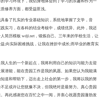
样的学习环境下，我切身地体会到了学习的乐趣和作为一
素质修养方面，都受益匪浅。
我具备了扎实的专业基础知识，系统地掌握了文学，音
实践实习，在各科的结业考核中，成绩优异。此外，我还
历模板 wdjl.net，锻炼自己。三年来的学校生活，让
益;向实际困难挑战，让我在挫折中成长;而毕业的教育实
是我人生的一个新起点，我将利用自己的知识与能力去迎
发展潜能，能在贵园工作是我的夙愿。如果您认为我能满
的知道和帮助下，迈出走上社会的第一步，我将以我的努
验不足或许让您犹豫不决，但我绝对是最努力。真心贵园
来。再此感谢您在百忙之中一阅，并衷心祝愿贵园蓬勃发