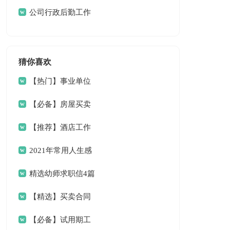
篇
公司行政后勤工作
计划
猜你喜欢
【热门】事业单位
请假条4篇
【必备】房屋买卖
合同范文6篇
【推荐】酒店工作
总结三篇
2021年常用人生感
言语录33条
精选幼师求职信4篇
【精选】买卖合同
范文9篇
【必备】试用期工