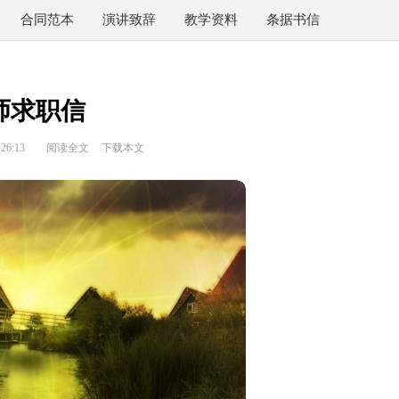
合同范本
演讲致辞
教学资料
条据书信
师求职信
26:13
阅读全文
下载本文