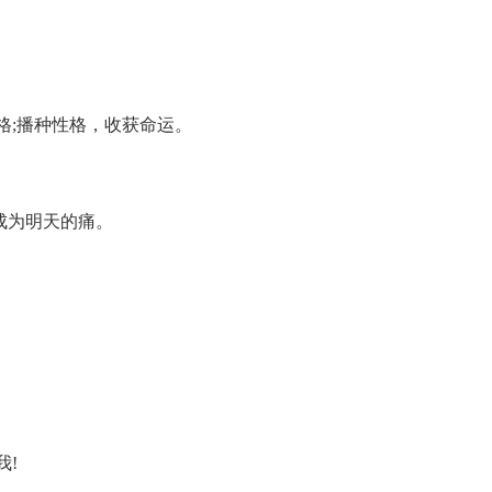
性格;播种性格，收获命运。
成为明天的痛。
。
我!