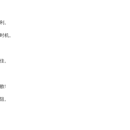
胜利。
造时机。
最佳。
败!
无阻。