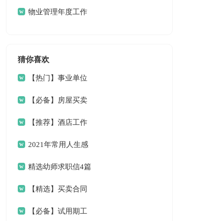
篇
物业管理年度工作
计划
猜你喜欢
【热门】事业单位
请假条4篇
【必备】房屋买卖
合同范文6篇
【推荐】酒店工作
总结三篇
2021年常用人生感
言语录33条
精选幼师求职信4篇
【精选】买卖合同
范文9篇
【必备】试用期工