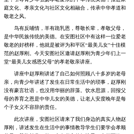
庭文化、孝亲文化与社区文化相融合，传承中华孝道和
敬老之风。
鸟有反哺情，羊有跪乳恩，尊敬长辈，孝敬父母，
是中华民族传统的美德。在安图社区中有这样一位爱老
敬老的好榜样，他就是被评为和平区“最美儿女”十佳模
范的赵厚刚。今天安图社区邀请赵厚刚为青少年们上一
堂“最美儿女感恩父母”的孝老敬亲讲座。
讲座中赵厚刚讲述了自己如何照顾八十多岁的老母
亲，向青少年讲述了发生在日常生活中的琐事，赵厚刚
没有豪言壮语，也没用华丽的辞藻。饮水思源，回报父
母的养育之恩是中华儿女的美德，让老人安度晚年是每
个子女义不容辞的责任。
此次讲座，安图社区请来了我们身边的真实人物赵
厚刚，讲述发生在生活中的事情教导学生们要学会孝顺