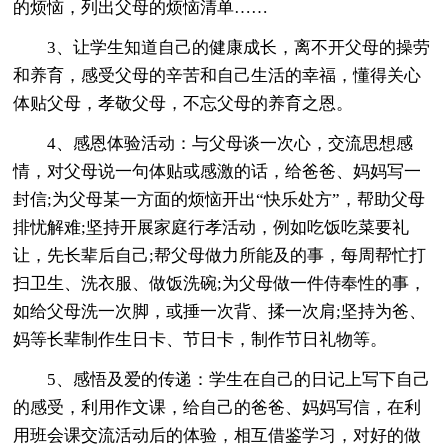
的烦恼，列出父母的烦恼清单……
3、让学生知道自己的健康成长，离不开父母的操劳
和养育，感受父母的辛苦和自己生活的幸福，懂得关心
体贴父母，孝敬父母，不忘父母的养育之恩。
4、感恩体验活动：与父母谈一次心，交流思想感
情，对父母说一句体贴或感激的话，给爸爸、妈妈写一
封信;为父母某一方面的烦恼开出“快乐处方”，帮助父母
排忧解难;坚持开展家庭行孝活动，例如吃饭吃菜要礼
让，先长辈后自己;帮父母做力所能及的事，每周帮忙打
扫卫生、洗衣服、做饭洗碗;为父母做一件侍奉性的事，
如给父母洗一次脚，或捶一次背、揉一次肩;坚持为爸、
妈等长辈制作生日卡、节日卡，制作节日礼物等。
5、感悟及爱的传递：学生在自己的日记上写下自己
的感受，利用作文课，给自己的爸爸、妈妈写信，在利
用班会课交流活动后的体验，相互借鉴学习，对好的做