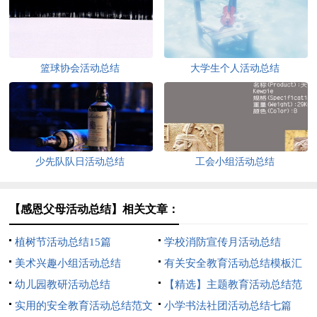
篮球协会活动总结
大学生个人活动总结
少先队队日活动总结
工会小组活动总结
【感恩父母活动总结】相关文章：
植树节活动总结15篇
学校消防宣传月活动总结
美术兴趣小组活动总结
有关安全教育活动总结模板汇
幼儿园教研活动总结
总5篇
【精选】主题教育活动总结范
实用的安全教育活动总结范文
文集合6篇
小学书法社团活动总结七篇