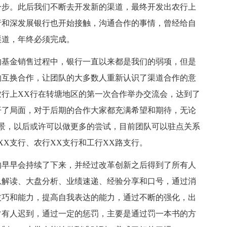
一步。此后我们不断去开发新的渠道，最终开发出农行上
行和深发展银行也开始接触，沟通合作的事情，曾经给自
渠道，年终必须完成。
的基金销售过程中，银行一直以来都是我们的弱项，但是
的互换合作，让团队的大多数人重新认识了渠道合作的意
行上XX行在转塘地区的第一次合作举办交流会，达到了
开了局面，对于后期的合作大家都充满希望和期待，无论
景，以后或许可以做更多的尝试，目前团队可以驻点关系
XX支行、农行XX支行和工行XX路支行。
的早早会持续了下来，并经过改革创新之后得到了所有人
息解读、大盘分析、业绩速递、经验分享和口号，通过消
技巧和能力，提高自我表达的能力，通过不断的强化，出
常有人迟到，通过一定的惩罚，主要是通过罚一本书的方