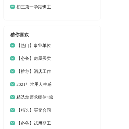
初三第一学期班主
任工作计划
猜你喜欢
【热门】事业单位
请假条4篇
【必备】房屋买卖
合同范文6篇
【推荐】酒店工作
总结三篇
2021年常用人生感
言语录33条
精选幼师求职信4篇
【精选】买卖合同
范文9篇
【必备】试用期工