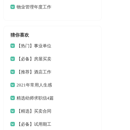
篇
物业管理年度工作
计划
猜你喜欢
【热门】事业单位
请假条4篇
【必备】房屋买卖
合同范文6篇
【推荐】酒店工作
总结三篇
2021年常用人生感
言语录33条
精选幼师求职信4篇
【精选】买卖合同
范文9篇
【必备】试用期工