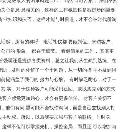
步要克服最大的困难就是自己，虽然 当时苦累， 我们不照
关心是息 息相关的，这样的工作氛围也是我进步的重要
产专业知识和技巧，这样才能与时俱进，才不会被时代所淘
起，所有的称呼，电话礼仪都 要做到位。来访客户，
司的 形象， 都在于细节。 看似简单的工作， 其实更
主管强调还是提供各类资料，总之让我们从生疏到熟练。在
帮助，及时的化解了一个个问题，从一切的措 手不及到得
前提涵盖了我们的 努力与心酸。 有时缺乏耐心，对于一
其 实，对于这种客户可能采用迂回、或以柔克刚的方式
使客户感觉更加贴心，才会有更多信任。 对客户关切不
，他们有问 题可能不会找你询问，而是自己去找别人打
失主动权。所以，以后我要加强与客户的联络，时时关
，这样不但可以掌握先机，操控全局，而且还 可以增加与