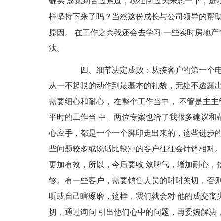
确实 感觉到苦过累过，现在回过头来想一下，进
样坚持下来了吗？当然这份成长与公司领导的帮助
原因。 在工作之余我还会去学习 一些实时房地
汰。
四、细节决定成败：从接客户的第一个电话
从一不起眼的动作到最基本的礼貌，无处不透露出公
需要细心和耐心， 在整个工作当中， 不管是主
平时的工作当 中，两位专案也给了我很多建议和
心应手，都是一个一个脚印走出来的，这些进步的
些问题较多或说话比较冲的客户往往会针锋相对。
更加有效，所以，今后要收 敛脾气，增加耐心，
够。有一些客户，需要销售人员的时时关切，否则
听或自己瞎琢磨，这样，我们就会对 他的成交丧
切，通过询问 引出他们心中的问题，再委婉解决