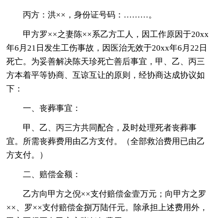
丙方：洪××，身份证号码：………。
甲方罗××之妻陈××系乙方工人，因工作原因于20xx
年6月21日发生工伤事故，因医治无效于20xx年6月22日
死亡。为妥善解决陈天珍死亡善后事宜，甲、乙、丙三
方本着平等协商、互谅互让的原则，经协商达成协议如
下：
一、丧葬事宜：
甲、乙、丙三方共同配合，及时处理死者丧葬事
宜。所需丧葬费用由乙方支付。（全部救治费用已由乙
方支付。）
二、赔偿金额：
乙方向甲方之倪××支付赔偿金壹万元；向甲方之罗
××、罗××支付赔偿金捌万陆仟元。除承担上述费用外，