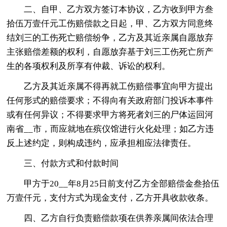
二、自甲、乙方双方签订本协议，乙方收到甲方叁
拾伍万壹仟元工伤赔偿款之日起，甲、乙方双方同意终
结刘三的工伤死亡赔偿纷争，乙方及其近亲属自愿放弃
主张赔偿差额的权利，自愿放弃基于刘三工伤死亡所产
生的各项权利及所享有仲裁、诉讼的权利。
乙方及其近亲属不得再就工伤赔偿事宜向甲方提出
任何形式的赔偿要求；不得向有关政府部门投诉本事件
或有任何异议；不得要求甲方将死者刘三的尸体运回河
南省__市，而应就地在殡仪馆进行火化处理；如乙方违
反上述约定，则构成违约，应承担相应法律责任。
三、付款方式和付款时间
甲方于20__年8月25日前支付乙方全部赔偿金叁拾伍
万壹仟元，支付方式为现金支付，乙方开具收款收条。
四、乙方自行负责赔偿款项在供养亲属间依法合理