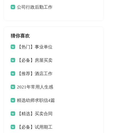
篇
公司行政后勤工作
计划
猜你喜欢
【热门】事业单位
请假条4篇
【必备】房屋买卖
合同范文6篇
【推荐】酒店工作
总结三篇
2021年常用人生感
言语录33条
精选幼师求职信4篇
【精选】买卖合同
范文9篇
【必备】试用期工