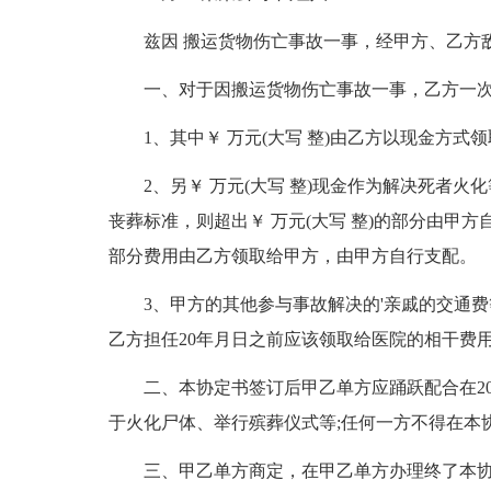
兹因 搬运货物伤亡事故一事，经甲方、乙方
一、对于因搬运货物伤亡事故一事，乙方一次性
1、其中￥ 万元(大写 整)由乙方以现金方式领
2、另￥ 万元(大写 整)现金作为解决死者
丧葬标准，则超出￥ 万元(大写 整)的部分由甲
部分费用由乙方领取给甲方，由甲方自行支配。
3、甲方的其他参与事故解决的'亲戚的交通
乙方担任20年月日之前应该领取给医院的相干费
二、本协定书签订后甲乙单方应踊跃配合在2
于火化尸体、举行殡葬仪式等;任何一方不得在本
三、甲乙单方商定，在甲乙单方办理终了本协