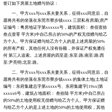
签订如下房屋土地赠与协议：
一、甲方xxx与xxx系夫妻关系，征得xxx同意后，自
愿将共有的坐落在东莞市寮步镇xxxx 三层私有房屋(房产
证编号：粤房地证字第xxxxxx号，建筑面积： 叁佰壹拾
叁点壹零 平方米)中自己所占的50%的产权无偿赠与给乙
方个人。甲方保证赠与给乙方个人的是上述房屋的50%
的所有产权，其他任何人没有份额，并保证产权免遭任
何 第三人追索。上述房屋的四至是:东至:路;南至:路;西
至:尹亮明;北至:路。
二、甲方xxx与xxx系夫妻关系，征得xxx同意后，自
愿将共有的坐落在东莞市寮步镇xxxx 的集体土地(土地证
编号：东府集建总字第xxxxx号、东府集建字[19xx]第
xxxxx6号，建筑占地面积： 叁拾陆 平方米)中自己所占
的50%的土地使用权无偿赠与给乙方个人。甲方保证赠
与给乙方个人的是上述土地的50%的土地使用权，其他