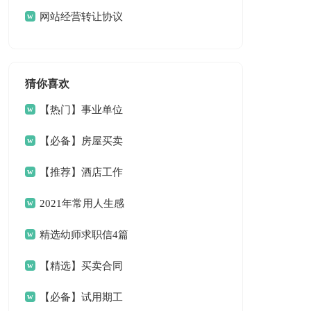
网站经营转让协议
书
猜你喜欢
【热门】事业单位
请假条4篇
【必备】房屋买卖
合同范文6篇
【推荐】酒店工作
总结三篇
2021年常用人生感
言语录33条
精选幼师求职信4篇
【精选】买卖合同
范文9篇
【必备】试用期工