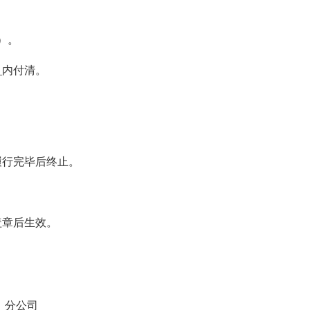
）。
_内付清。
履行完毕后终止。
盖章后生效。
_分公司