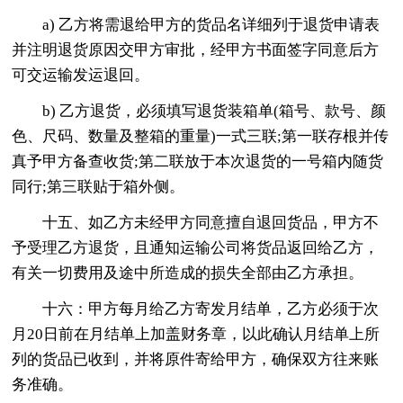
a) 乙方将需退给甲方的货品名详细列于退货申请表
并注明退货原因交甲方审批，经甲方书面签字同意后方
可交运输发运退回。
b) 乙方退货，必须填写退货装箱单(箱号、款号、颜
色、尺码、数量及整箱的重量)一式三联;第一联存根并传
真予甲方备查收货;第二联放于本次退货的一号箱内随货
同行;第三联贴于箱外侧。
十五、如乙方未经甲方同意擅自退回货品，甲方不
予受理乙方退货，且通知运输公司将货品返回给乙方，
有关一切费用及途中所造成的损失全部由乙方承担。
十六：甲方每月给乙方寄发月结单，乙方必须于次
月20日前在月结单上加盖财务章，以此确认月结单上所
列的货品已收到，并将原件寄给甲方，确保双方往来账
务准确。