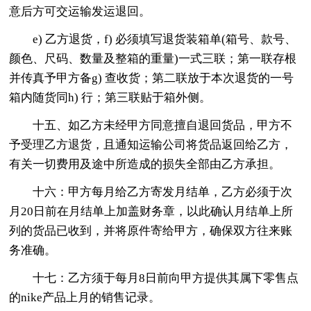
意后方可交运输发运退回。
e) 乙方退货，f) 必须填写退货装箱单(箱号、款号、
颜色、尺码、数量及整箱的重量)一式三联；第一联存根
并传真予甲方备g) 查收货；第二联放于本次退货的一号
箱内随货同h) 行；第三联贴于箱外侧。
十五、如乙方未经甲方同意擅自退回货品，甲方不
予受理乙方退货，且通知运输公司将货品返回给乙方，
有关一切费用及途中所造成的损失全部由乙方承担。
十六：甲方每月给乙方寄发月结单，乙方必须于次
月20日前在月结单上加盖财务章，以此确认月结单上所
列的货品已收到，并将原件寄给甲方，确保双方往来账
务准确。
十七：乙方须于每月8日前向甲方提供其属下零售点
的nike产品上月的销售记录。