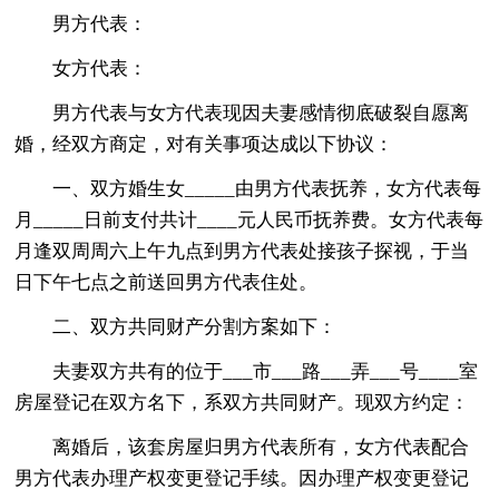
男方代表：
女方代表：
男方代表与女方代表现因夫妻感情彻底破裂自愿离
婚，经双方商定，对有关事项达成以下协议：
一、双方婚生女_____由男方代表抚养，女方代表每
月_____日前支付共计____元人民币抚养费。女方代表每
月逢双周周六上午九点到男方代表处接孩子探视，于当
日下午七点之前送回男方代表住处。
二、双方共同财产分割方案如下：
夫妻双方共有的位于___市___路___弄___号____室
房屋登记在双方名下，系双方共同财产。现双方约定：
离婚后，该套房屋归男方代表所有，女方代表配合
男方代表办理产权变更登记手续。因办理产权变更登记