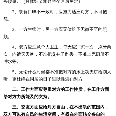
务琐事。（具体细节相处半个月后另定）
2、饮食口味不一致时，应努力适应对方，不可抱
怨。
3、一方生病时，另一方应无偿给予无微不至的照
顾。
4、双方应注意个人卫生，每天应冲凉一次，刷牙两
次，内裤天天换，不准把臭袜子乱丢，不准上完厕所不
冲水等。
5、无论什么时候都不准把对方的床上功夫讲给别人
听，更杜绝在同居的日子里以性惩罚对方。
二、工作方面应尊重对方的工作性质，在工作方面
给对方力所能及的支持。
三、交友方面应给对方自由，在不出轨的范围内，
双方可以有自己的生活空间，有权在外面结交各自的