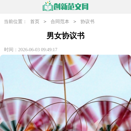
>
>
当前位置：
首页
合同范本
协议书
男女协议书
时间：2026-06-03 09:49:17