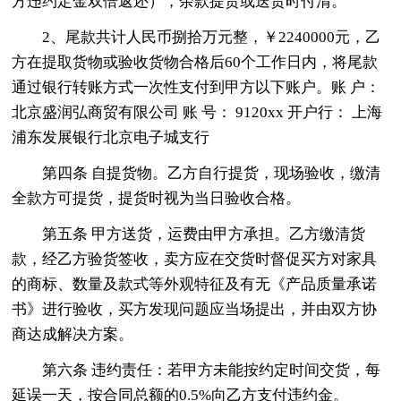
方违约定金双倍返还），余款提货或送货时付清。
2、尾款共计人民币捌拾万元整，￥2240000元，乙
方在提取货物或验收货物合格后60个工作日内，将尾款
通过银行转账方式一次性支付到甲方以下账户。账 户：
北京盛润弘商贸有限公司 账 号： 9120xx 开户行： 上海
浦东发展银行北京电子城支行
第四条 自提货物。乙方自行提货，现场验收，缴清
全款方可提货，提货时视为当日验收合格。
第五条 甲方送货，运费由甲方承担。乙方缴清货
款，经乙方验货签收，卖方应在交货时督促买方对家具
的商标、数量及款式等外观特征及有无《产品质量承诺
书》进行验收，买方发现问题应当场提出，并由双方协
商达成解决方案。
第六条 违约责任：若甲方未能按约定时间交货，每
延误一天，按合同总额的0.5%向乙方支付违约金。