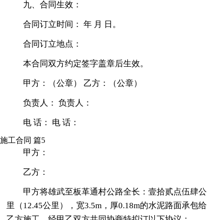
九、合同生效：
合同订立时间： 年 月 日。
合同订立地点：
本合同双方约定签字盖章后生效。
甲方：（公章） 乙方：（公章）
负责人： 负责人：
电 话： 电 话：
施工合同 篇5
甲方：
乙方：
甲方将雄武至板革通村公路全长：壹拾贰点伍肆公
里（12.45公里），宽3.5m，厚0.18m的水泥路面承包给
乙方施工，经甲乙双方共同协商特拟订以下协议：