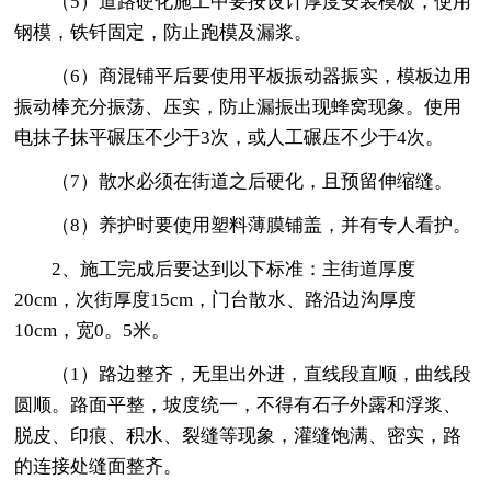
（5）道路硬化施工中要按设计厚度安装模板，使用
钢模，铁钎固定，防止跑模及漏浆。
（6）商混铺平后要使用平板振动器振实，模板边用
振动棒充分振荡、压实，防止漏振出现蜂窝现象。使用
电抹子抹平碾压不少于3次，或人工碾压不少于4次。
（7）散水必须在街道之后硬化，且预留伸缩缝。
（8）养护时要使用塑料薄膜铺盖，并有专人看护。
2、施工完成后要达到以下标准：主街道厚度
20cm，次街厚度15cm，门台散水、路沿边沟厚度
10cm，宽0。5米。
（1）路边整齐，无里出外进，直线段直顺，曲线段
圆顺。路面平整，坡度统一，不得有石子外露和浮浆、
脱皮、印痕、积水、裂缝等现象，灌缝饱满、密实，路
的连接处缝面整齐。